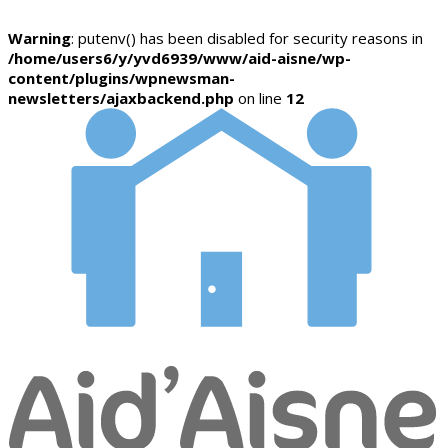
Warning
: putenv() has been disabled for security reasons in
/home/users6/y/yvd6939/www/aid-aisne/wp-
content/plugins/wpnewsman-
newsletters/ajaxbackend.php
on line
12