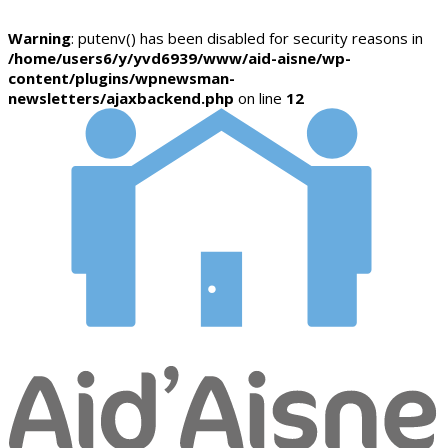
Warning
: putenv() has been disabled for security reasons in
/home/users6/y/yvd6939/www/aid-aisne/wp-
content/plugins/wpnewsman-
newsletters/ajaxbackend.php
on line
12