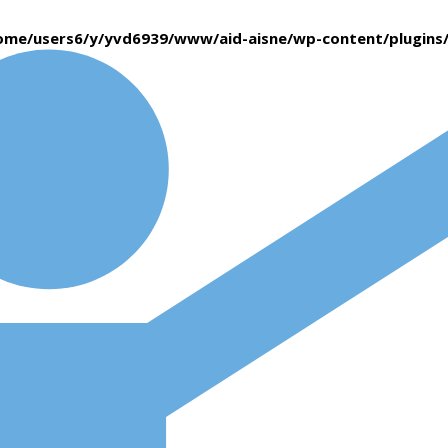
ome/users6/y/yvd6939/www/aid-aisne/wp-content/plugin