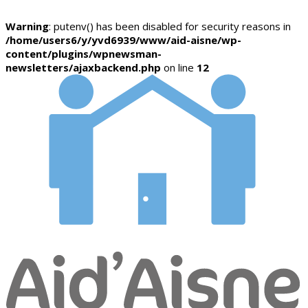
Warning
: putenv() has been disabled for security reasons in
/home/users6/y/yvd6939/www/aid-aisne/wp-
content/plugins/wpnewsman-
newsletters/ajaxbackend.php
on line
12