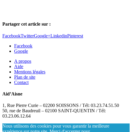
Partager cet article sur :
Facebook
Twitter
Google+
Linkedin
Pinterest
Facebook
Google
A propos
Aide
Mentions légales
Plan de site
Contact
Aid’Aisne
1, Rue Pierre Curie – 02200 SOISSONS / Tél: 03.23.74.51.50
50, rue de Baudreuil – 02100 SAINT-QUENTIN / Tél:
03.23.06.12.64
Nous utilisons des cookies pour vous garantir la meilleure
expérience sur notre site. Merci d'accepter pour