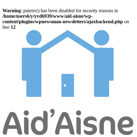
Warning
: putenv() has been disabled for security reasons in
/home/users6/y/yvd6939/www/aid-aisne/wp-
content/plugins/wpnewsman-newsletters/ajaxbackend.php
on
line
12