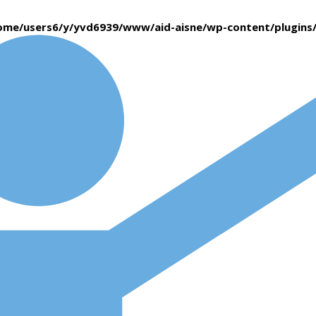
ome/users6/y/yvd6939/www/aid-aisne/wp-content/plugin