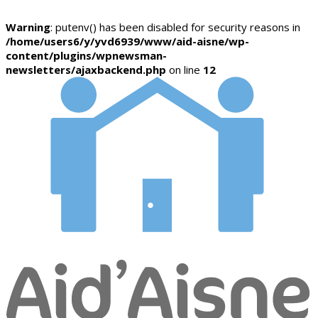
Warning
: putenv() has been disabled for security reasons in
/home/users6/y/yvd6939/www/aid-aisne/wp-
content/plugins/wpnewsman-
newsletters/ajaxbackend.php
on line
12