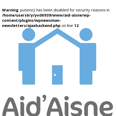
Warning
: putenv() has been disabled for security reasons in
/home/users6/y/yvd6939/www/aid-aisne/wp-
content/plugins/wpnewsman-
newsletters/ajaxbackend.php
on line
12