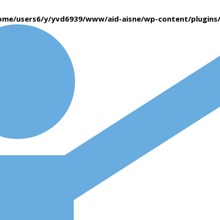
ome/users6/y/yvd6939/www/aid-aisne/wp-content/plugin