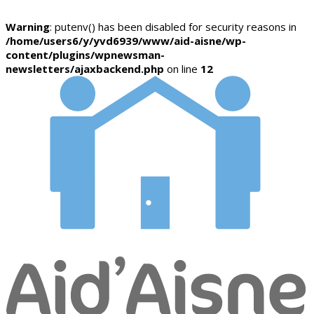
Warning
: putenv() has been disabled for security reasons in
/home/users6/y/yvd6939/www/aid-aisne/wp-
content/plugins/wpnewsman-
newsletters/ajaxbackend.php
on line
12