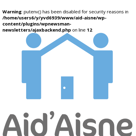
Warning
: putenv() has been disabled for security reasons in
/home/users6/y/yvd6939/www/aid-aisne/wp-
content/plugins/wpnewsman-
newsletters/ajaxbackend.php
on line
12