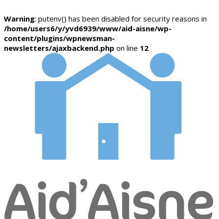
Warning
: putenv() has been disabled for security reasons in
/home/users6/y/yvd6939/www/aid-aisne/wp-
content/plugins/wpnewsman-
newsletters/ajaxbackend.php
on line
12