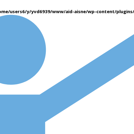
ome/users6/y/yvd6939/www/aid-aisne/wp-content/plugin