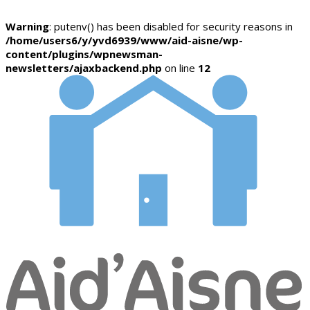
Warning
: putenv() has been disabled for security reasons in
/home/users6/y/yvd6939/www/aid-aisne/wp-
content/plugins/wpnewsman-
newsletters/ajaxbackend.php
on line
12