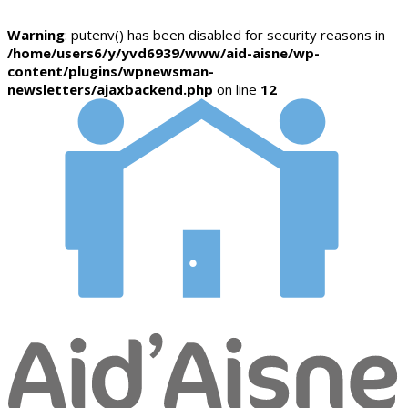
Warning
: putenv() has been disabled for security reasons in
/home/users6/y/yvd6939/www/aid-aisne/wp-
content/plugins/wpnewsman-
newsletters/ajaxbackend.php
on line
12