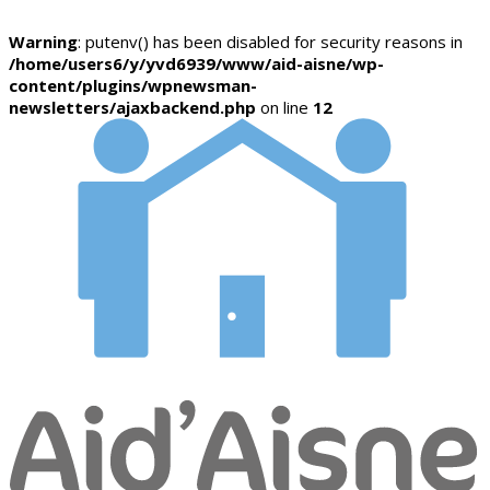
Warning
: putenv() has been disabled for security reasons in
/home/users6/y/yvd6939/www/aid-aisne/wp-
content/plugins/wpnewsman-
newsletters/ajaxbackend.php
on line
12