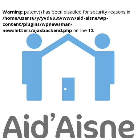
Warning
: putenv() has been disabled for security reasons in
/home/users6/y/yvd6939/www/aid-aisne/wp-
content/plugins/wpnewsman-
newsletters/ajaxbackend.php
on line
12