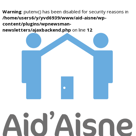
Warning
: putenv() has been disabled for security reasons in
/home/users6/y/yvd6939/www/aid-aisne/wp-
content/plugins/wpnewsman-
newsletters/ajaxbackend.php
on line
12