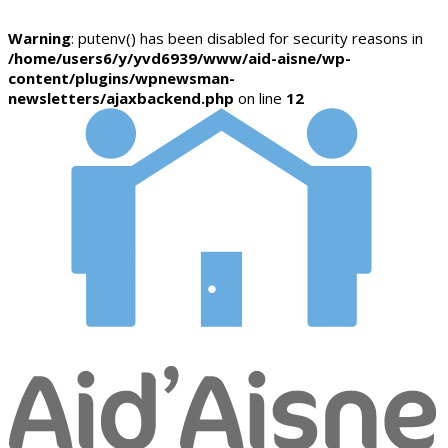
Warning
: putenv() has been disabled for security reasons in
/home/users6/y/yvd6939/www/aid-aisne/wp-
content/plugins/wpnewsman-
newsletters/ajaxbackend.php
on line
12