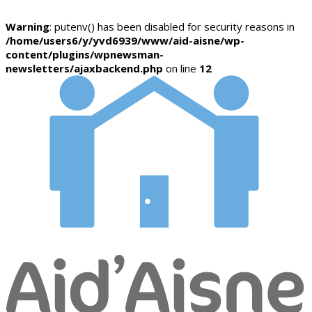
Warning
: putenv() has been disabled for security reasons in
/home/users6/y/yvd6939/www/aid-aisne/wp-
content/plugins/wpnewsman-
newsletters/ajaxbackend.php
on line
12