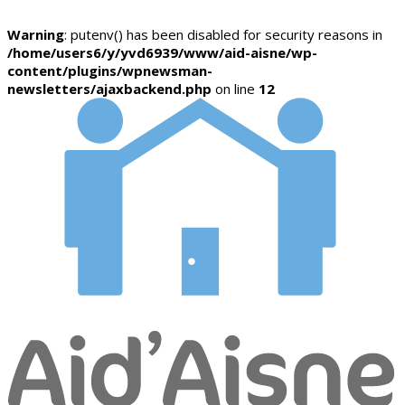
Warning
: putenv() has been disabled for security reasons in
/home/users6/y/yvd6939/www/aid-aisne/wp-
content/plugins/wpnewsman-
newsletters/ajaxbackend.php
on line
12