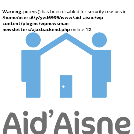
Warning
: putenv() has been disabled for security reasons in
/home/users6/y/yvd6939/www/aid-aisne/wp-
content/plugins/wpnewsman-
newsletters/ajaxbackend.php
on line
12