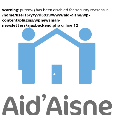
Warning
: putenv() has been disabled for security reasons in
/home/users6/y/yvd6939/www/aid-aisne/wp-
content/plugins/wpnewsman-
newsletters/ajaxbackend.php
on line
12