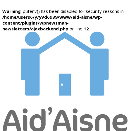
Warning
: putenv() has been disabled for security reasons in
/home/users6/y/yvd6939/www/aid-aisne/wp-
content/plugins/wpnewsman-
newsletters/ajaxbackend.php
on line
12