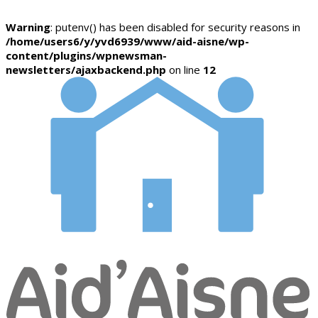
Warning
: putenv() has been disabled for security reasons in
/home/users6/y/yvd6939/www/aid-aisne/wp-
content/plugins/wpnewsman-
newsletters/ajaxbackend.php
on line
12