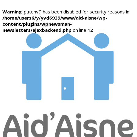
Warning
: putenv() has been disabled for security reasons in
/home/users6/y/yvd6939/www/aid-aisne/wp-
content/plugins/wpnewsman-
newsletters/ajaxbackend.php
on line
12