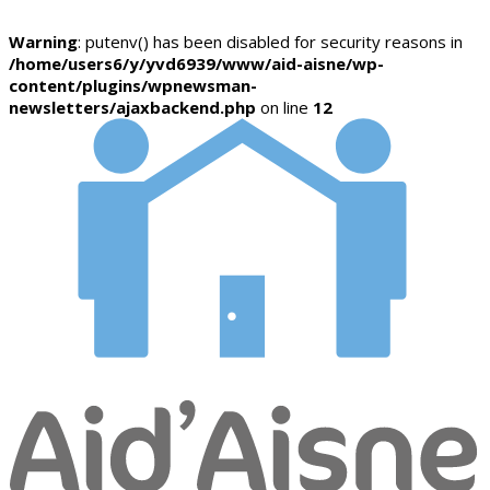
Warning
: putenv() has been disabled for security reasons in
/home/users6/y/yvd6939/www/aid-aisne/wp-
content/plugins/wpnewsman-
newsletters/ajaxbackend.php
on line
12