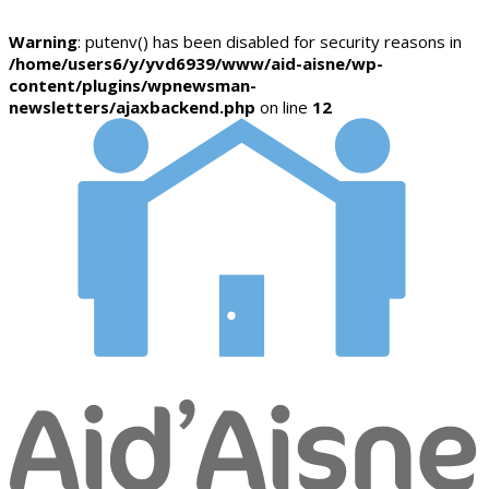
Warning
: putenv() has been disabled for security reasons in
/home/users6/y/yvd6939/www/aid-aisne/wp-
content/plugins/wpnewsman-
newsletters/ajaxbackend.php
on line
12