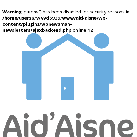
Warning
: putenv() has been disabled for security reasons in
/home/users6/y/yvd6939/www/aid-aisne/wp-
content/plugins/wpnewsman-
newsletters/ajaxbackend.php
on line
12