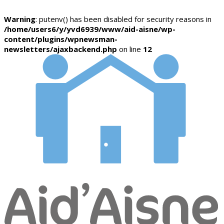
Warning
: putenv() has been disabled for security reasons in
/home/users6/y/yvd6939/www/aid-aisne/wp-
content/plugins/wpnewsman-
newsletters/ajaxbackend.php
on line
12