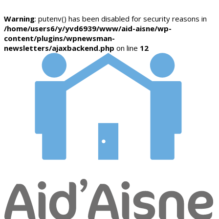
Warning
: putenv() has been disabled for security reasons in
/home/users6/y/yvd6939/www/aid-aisne/wp-
content/plugins/wpnewsman-
newsletters/ajaxbackend.php
on line
12