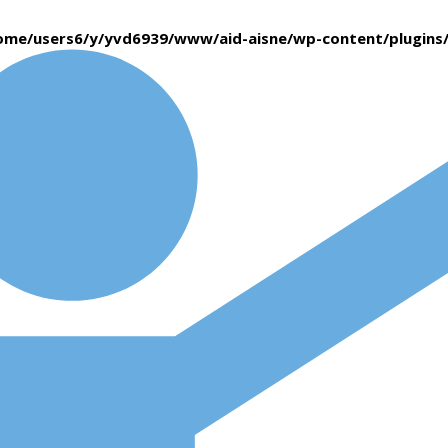
ome/users6/y/yvd6939/www/aid-aisne/wp-content/plugin