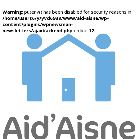
Warning
: putenv() has been disabled for security reasons in
/home/users6/y/yvd6939/www/aid-aisne/wp-
content/plugins/wpnewsman-
newsletters/ajaxbackend.php
on line
12