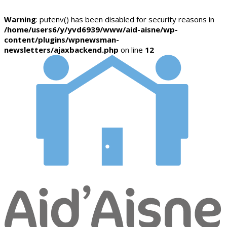
Warning
: putenv() has been disabled for security reasons in
/home/users6/y/yvd6939/www/aid-aisne/wp-
content/plugins/wpnewsman-
newsletters/ajaxbackend.php
on line
12