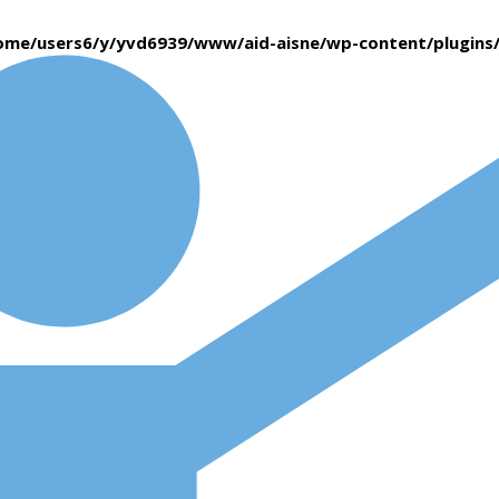
ome/users6/y/yvd6939/www/aid-aisne/wp-content/plugin