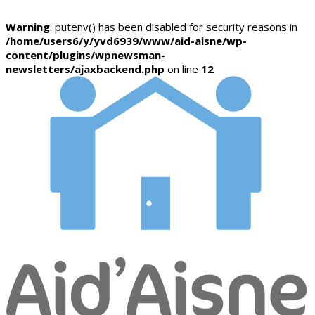
Warning
: putenv() has been disabled for security reasons in
/home/users6/y/yvd6939/www/aid-aisne/wp-
content/plugins/wpnewsman-
newsletters/ajaxbackend.php
on line
12