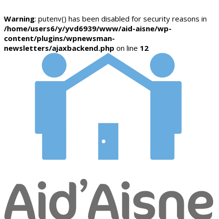
Warning
: putenv() has been disabled for security reasons in
/home/users6/y/yvd6939/www/aid-aisne/wp-
content/plugins/wpnewsman-
newsletters/ajaxbackend.php
on line
12