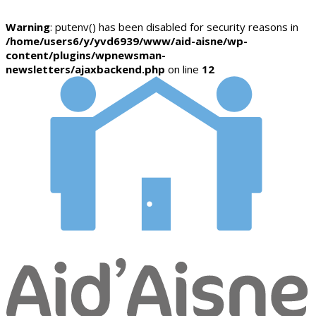
Warning
: putenv() has been disabled for security reasons in
/home/users6/y/yvd6939/www/aid-aisne/wp-
content/plugins/wpnewsman-
newsletters/ajaxbackend.php
on line
12