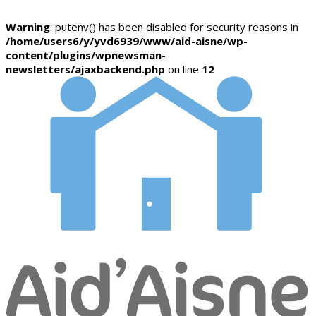
Warning
: putenv() has been disabled for security reasons in
/home/users6/y/yvd6939/www/aid-aisne/wp-
content/plugins/wpnewsman-
newsletters/ajaxbackend.php
on line
12