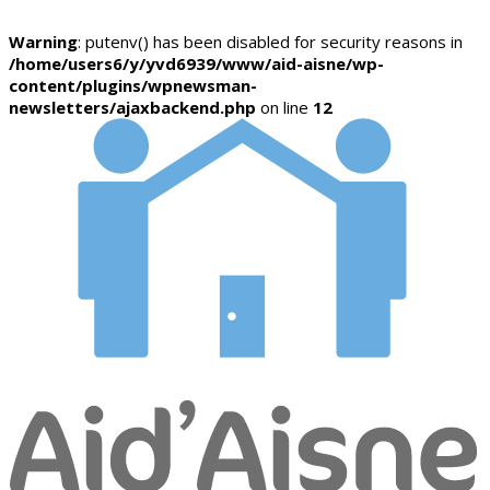
Warning
: putenv() has been disabled for security reasons in
/home/users6/y/yvd6939/www/aid-aisne/wp-
content/plugins/wpnewsman-
newsletters/ajaxbackend.php
on line
12