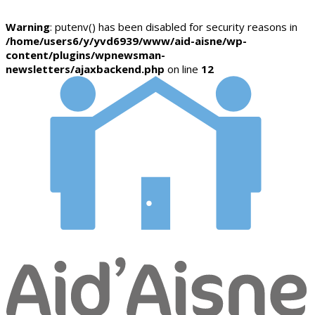
Warning
: putenv() has been disabled for security reasons in
/home/users6/y/yvd6939/www/aid-aisne/wp-
content/plugins/wpnewsman-
newsletters/ajaxbackend.php
on line
12