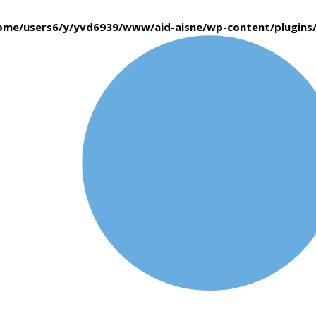
ome/users6/y/yvd6939/www/aid-aisne/wp-content/plugin