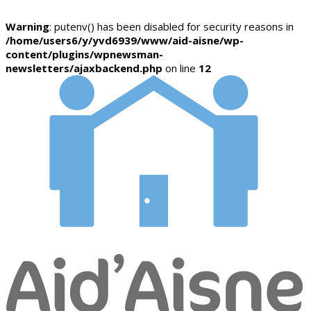
Warning
: putenv() has been disabled for security reasons in
/home/users6/y/yvd6939/www/aid-aisne/wp-
content/plugins/wpnewsman-
newsletters/ajaxbackend.php
on line
12