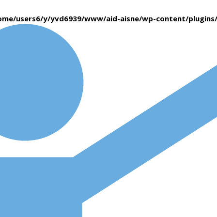
ome/users6/y/yvd6939/www/aid-aisne/wp-content/plugin