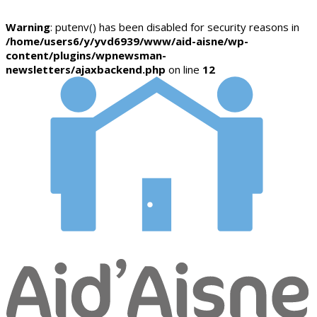
Warning
: putenv() has been disabled for security reasons in
/home/users6/y/yvd6939/www/aid-aisne/wp-
content/plugins/wpnewsman-
newsletters/ajaxbackend.php
on line
12