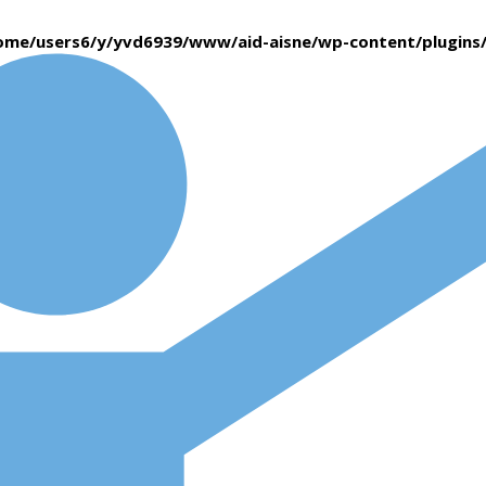
ome/users6/y/yvd6939/www/aid-aisne/wp-content/plugin