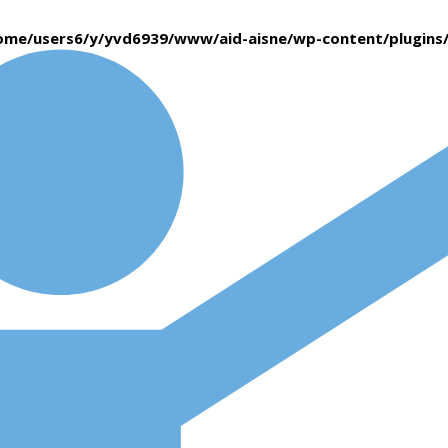
ome/users6/y/yvd6939/www/aid-aisne/wp-content/plugin