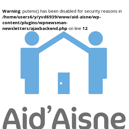
Warning
: putenv() has been disabled for security reasons in
/home/users6/y/yvd6939/www/aid-aisne/wp-
content/plugins/wpnewsman-
newsletters/ajaxbackend.php
on line
12