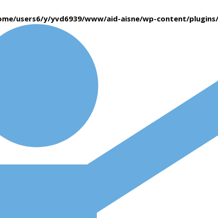
ome/users6/y/yvd6939/www/aid-aisne/wp-content/plugin