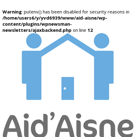
Warning
: putenv() has been disabled for security reasons in
/home/users6/y/yvd6939/www/aid-aisne/wp-
content/plugins/wpnewsman-
newsletters/ajaxbackend.php
on line
12